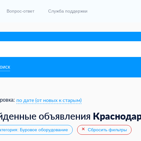
Вопрос-ответ
Служба поддержки
поиск
по дате (от новых к старым)
ровка:
Краснода
йденные объявления
тегория: Буровое оборудование
Сбросить фильтры