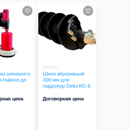
26/04/2021
ка алмазного
Шнек абразивный
я Hakken до
300 мм для
гидробур Delta RD-8
рная цена
Договорная цена