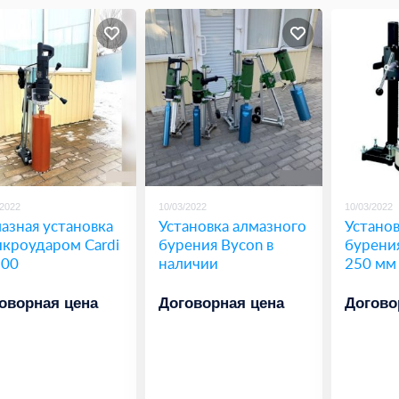
/2022
10/03/2022
10/03/2022
азная установка
Установка алмазного
Установ
икроударом Cardi
бурения Bycon в
бурени
200
наличии
250 мм
оворная цена
Договорная цена
Догово