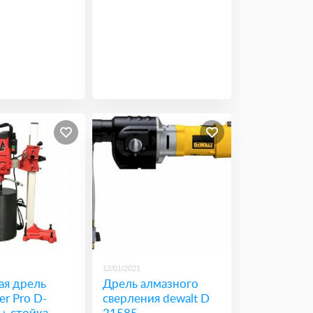
12/01/2021
ая дрель
Дрель алмазного
er Pro D-
сверления dewalt D
+ стойка
21585