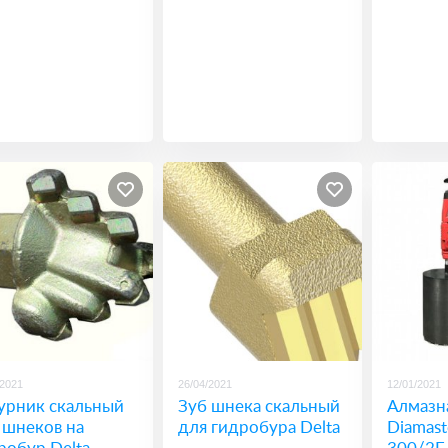
/2021
26/04/2021
12/01/2021
урник скальный
Зуб шнека скальный
Алмазн
 шнеков на
для гидробура Delta
Diamast
робур Delta
300/2E 