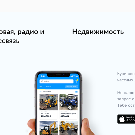
овая, радио и
Недвижимость
есвязь
Купи сев
частных 
Не нашел
запрос о
Тебе ост