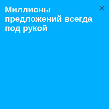
Миллионы
предложений всегда
под рукой
Не нашли, что искали?
Оставьте заявку на поиск
Фильтр
Цена:
ок
-
₽
Найденные объявления