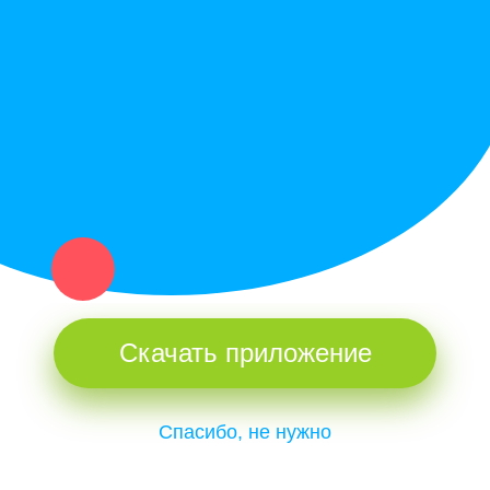
Купи север - уникальный сервис объявлений для частных лиц
и организаций в рамках нашего севера.
Не нашел нужную вещь или услугу в каталоге? Оставь запрос
оператору. Мы сами найдем все, что нужно. Тебе остается
только ждать звонка.
Скачать приложение
Спасибо, не нужно