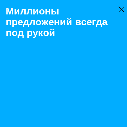
Миллионы
предложений всегда
под рукой
Не нашли, что искали?
Оставьте заявку на поиск
Фильтр
Цена:
ок
-
₽
Найденные объявления