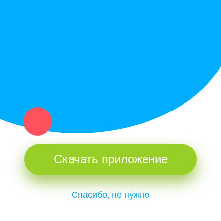
Купи север - уникальный сервис объявлений для частных лиц
и организаций в рамках нашего севера.
Не нашел нужную вещь или услугу в каталоге? Оставь запрос
оператору. Мы сами найдем все, что нужно. Тебе остается
только ждать звонка.
Скачать приложение
Спасибо, не нужно