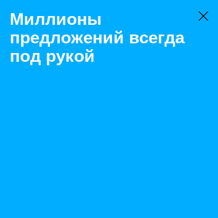
Миллионы
предложений всегда
под рукой
Не нашли, что искали?
Оставьте заявку на поиск
Фильтр
Цена:
ок
-
₽
Найденные объявления