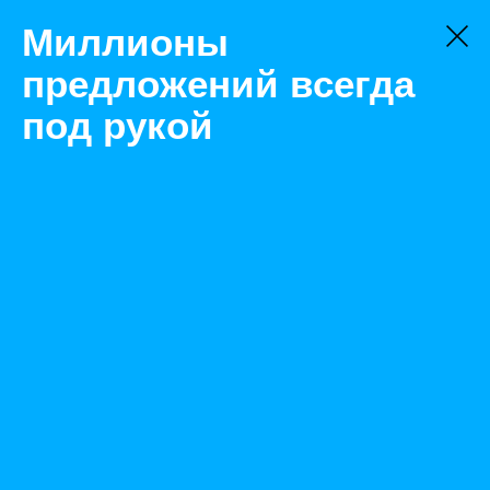
Миллионы
предложений всегда
под рукой
Не нашли, что искали?
Оставьте заявку на поиск
Фильтр
Цена:
ок
-
₽
Найденные объявления