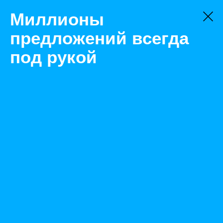
Миллионы
предложений всегда
под рукой
Не нашли, что искали?
Оставьте заявку на поиск
Фильтр
Цена:
ок
-
₽
Найденные объявления