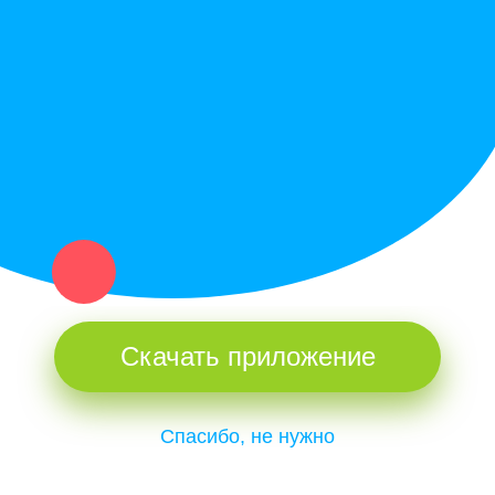
Купи север - уникальный сервис объявлений для частных лиц
и организаций в рамках нашего севера.
Не нашел нужную вещь или услугу в каталоге? Оставь запрос
оператору. Мы сами найдем все, что нужно. Тебе остается
только ждать звонка.
Скачать приложение
Спасибо, не нужно