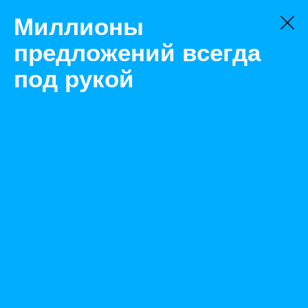
Миллионы
предложений всегда
под рукой
Не нашли, что искали?
Оставьте заявку на поиск
Фильтр
Цена:
ок
-
₽
Найденные объявления