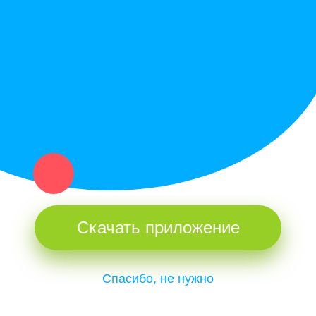
Купи север - уникальный сервис объявлений для частных лиц
и организаций в рамках нашего севера.
Не нашел нужную вещь или услугу в каталоге? Оставь запрос
оператору. Мы сами найдем все, что нужно. Тебе остается
только ждать звонка.
Скачать приложение
Спасибо, не нужно