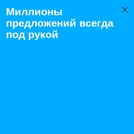
Миллионы
предложений всегда
под рукой
Не нашли, что искали?
Оставьте заявку на поиск
Фильтр
Цена:
ок
-
₽
Найденные объявления