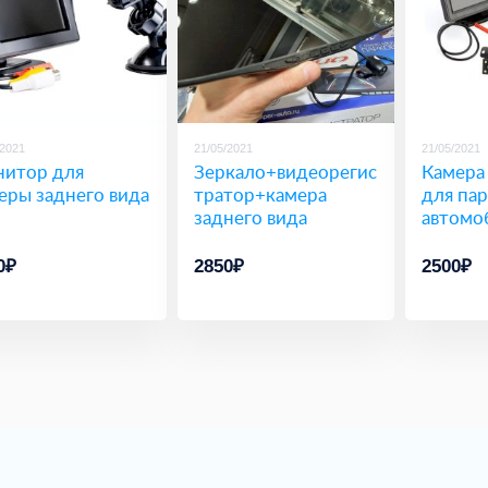
/2021
21/05/2021
21/05/2021
итор для
Зеркало+видеорегис
Камера
еры заднего вида
тратор+камера
для па
заднего вида
автомо
0₽
2850₽
2500₽