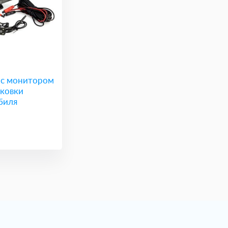
 с монитором
рковки
биля