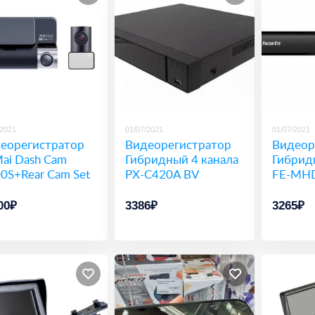
/2021
01/07/2021
01/07/2021
еорегистратор
Видеорегистратор
Видеор
ai Dash Cam
Гибридный 4 канала
Гибрид
0S+Rear Cam Set
PX-C420A BV
FE-MH
00₽
3386₽
3265₽