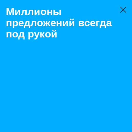
Миллионы
предложений всегда
под рукой
Не нашли, что искали?
Оставьте заявку на поиск
Фильтр
Цена:
ок
-
₽
Найденные объявления