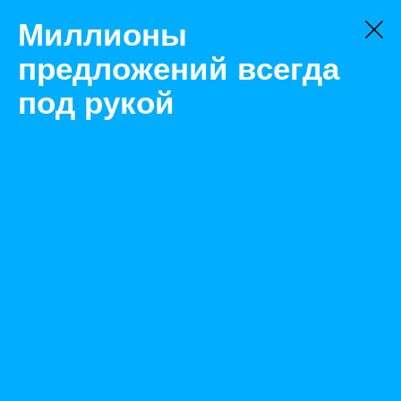
Миллионы
предложений всегда
под рукой
Не нашли, что искали?
Оставьте заявку на поиск
Фильтр
Цена:
ок
-
₽
Найденные объявления