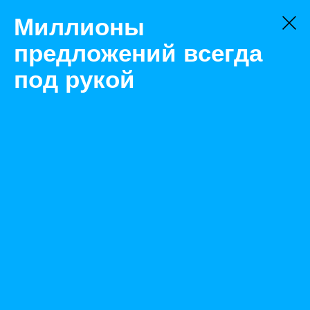
Миллионы
предложений всегда
под рукой
Не нашли, что искали?
Оставьте заявку на поиск
Фильтр
Цена:
ок
-
₽
Найденные объявления