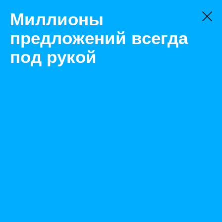
Миллионы
предложений всегда
под рукой
Не нашли, что искали?
Оставьте заявку на поиск
Фильтр
Цена:
ок
-
₽
Найденные объявления