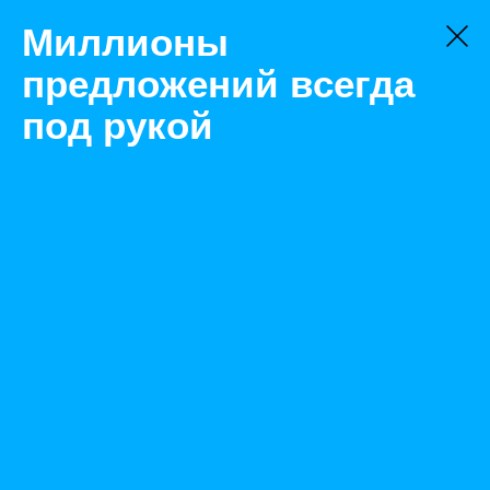
Миллионы
предложений всегда
под рукой
Не нашли, что искали?
Оставьте заявку на поиск
Фильтр
Цена:
ок
-
₽
Найденные объявления