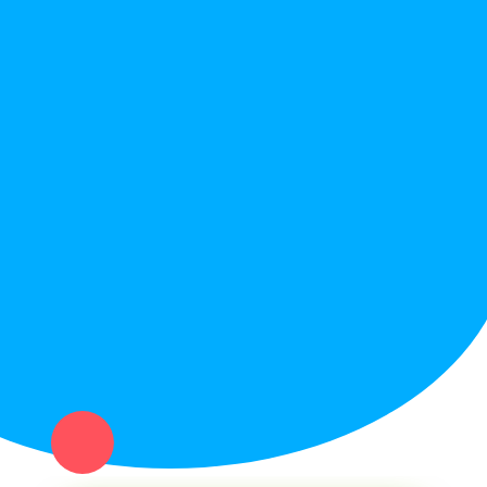
Правила сайта
Вопрос ответ
Служба поддержки
Политика конфиденциальности
Купи север - уникальный сервис объявлений для частных лиц
и организаций в рамках нашего севера.
Не нашел нужную вещь или услугу в каталоге? Оставь запрос
оператору. Мы сами найдем все, что нужно. Тебе остается
только ждать звонка.