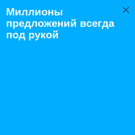
Миллионы
предложений всегда
под рукой
Не нашли, что искали?
Оставьте заявку на поиск
Фильтр
Цена:
ок
-
₽
Найденные объявления