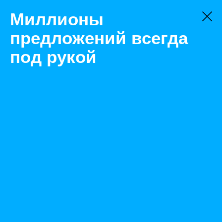
Миллионы
предложений всегда
под рукой
Не нашли, что искали?
Оставьте заявку на поиск
Фильтр
Цена:
ок
-
₽
Найденные объявления