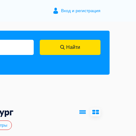
Вход и регистрация
Найти
ург
тры