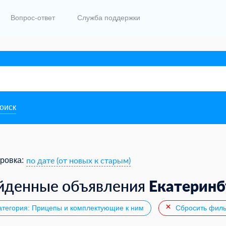
Вопрос-ответ
Служба поддержки
поиск
по дате (от новых к старым)
ровка:
Екатеринб
йденные объявления
тегория: Прицепы и комплектующие к ним
Сбросить филь