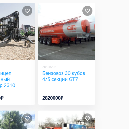
28/04/2021
ицеп
Бензовоз 30 кубов
зный
4/5 секции GT7
р 2310
0₽
2820000₽