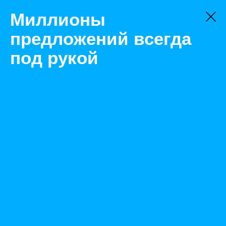
Миллионы
предложений всегда
под рукой
Не нашли, что искали?
Оставьте заявку на поиск
Фильтр
Цена:
ок
-
₽
Найденные объявления