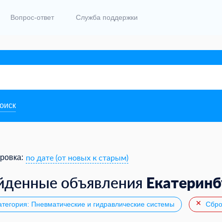
Вопрос-ответ
Служба поддержки
поиск
по дате (от новых к старым)
ровка:
Екатеринб
йденные объявления
тегория: Пневматические и гидравлические системы
Сбро