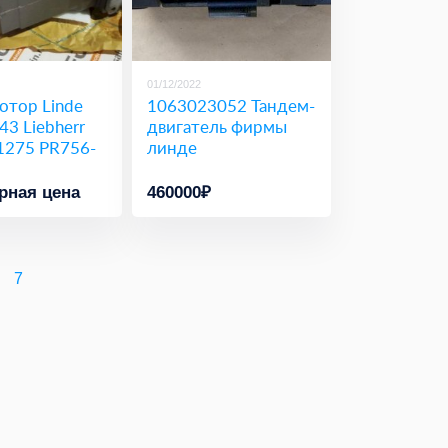
01/12/2022
отор Linde
1063023052 Тандем-
3 Liebherr
двигатель фирмы
1275 PR756-
линде
рная цена
460000₽
7