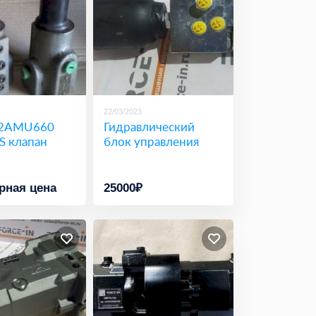
22/03/2023
2AMU660
Гидравлический
S клапан
блок управления
рная цена
25000₽