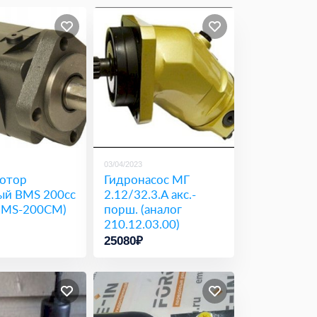
03/04/2023
отор
Гидронасос МГ
ый BMS 200cc
2.12/32.3.А акс.-
г MS-200CM)
порш. (аналог
210.12.03.00)
25080₽