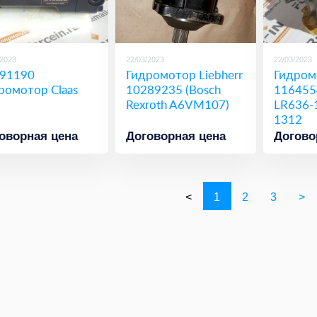
/2023
22/03/2023
22/03/2023
91190
Гидромотор Liebherr
Гидром
ромотор Claas
10289235 (Bosch
1164554
Rexroth A6VM107)
LR636-
1312
оворная цена
Договорная цена
Догово
<
1
2
3
>