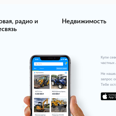
овая, радио и
Недвижимость
есвязь
Купи сев
частных 
Не нашел
запрос о
Тебе ост