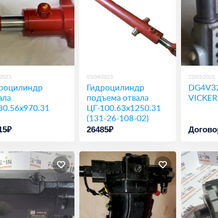
/2023
03/04/2023
22/03/2023
роцилиндр
Гидроцилиндр
DG4V3
ала
подъема отвала
VICKER
80.56х970.31
ЦГ-100.63х1250.31
(131-26-108-02)
15₽
26485₽
Догово