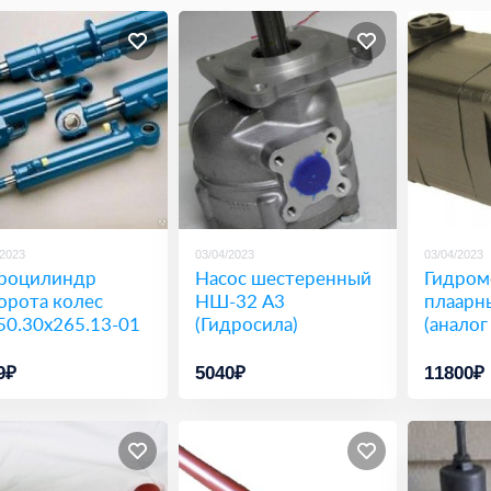
/2023
03/04/2023
03/04/2023
роцилиндр
Насос шестеренный
Гидром
орота колес
НШ-32 А3
плаарн
50.30х265.13-01
(Гидросила)
(анало
9₽
5040₽
11800₽