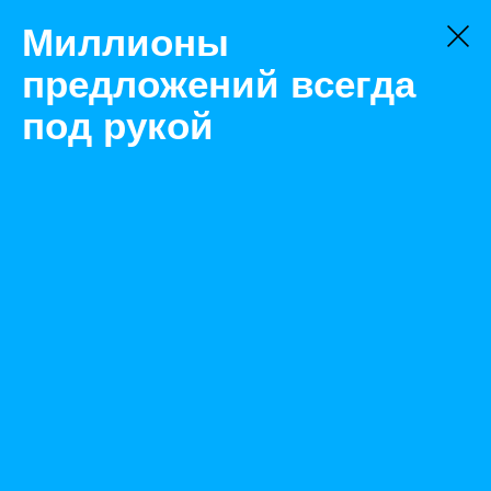
Миллионы
предложений всегда
под рукой
Не нашли, что искали?
Оставьте заявку на поиск
Фильтр
Цена:
ок
-
₽
Найденные объявления