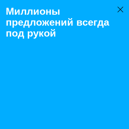
Миллионы
предложений всегда
под рукой
Не нашли, что искали?
Оставьте заявку на поиск
Фильтр
Цена:
ок
-
₽
Найденные объявления