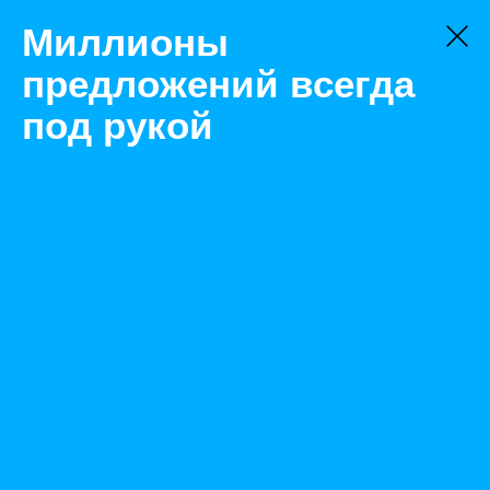
Миллионы
предложений всегда
под рукой
Не нашли, что искали?
Оставьте заявку на поиск
Фильтр
Цена:
ок
-
₽
Найденные объявления