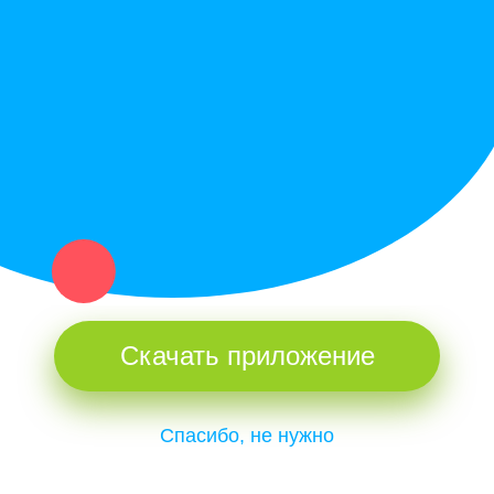
Купи север - уникальный сервис объявлений для частных лиц
и организаций в рамках нашего севера.
Не нашел нужную вещь или услугу в каталоге? Оставь запрос
оператору. Мы сами найдем все, что нужно. Тебе остается
только ждать звонка.
Скачать приложение
Спасибо, не нужно