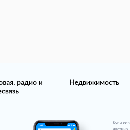
овая, радио и
Недвижимость
есвязь
Купи сев
частных 