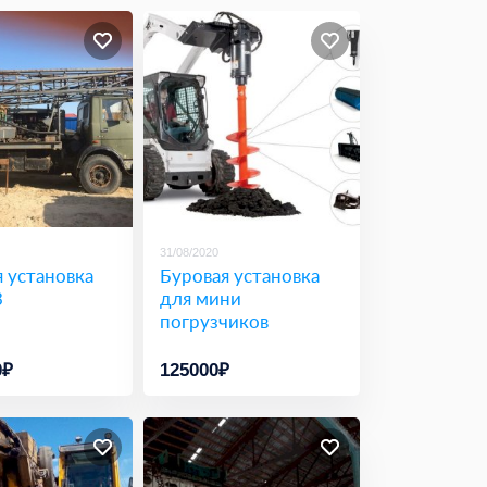
31/08/2020
 установка
Буровая установка
3
для мини
погрузчиков
0₽
125000₽