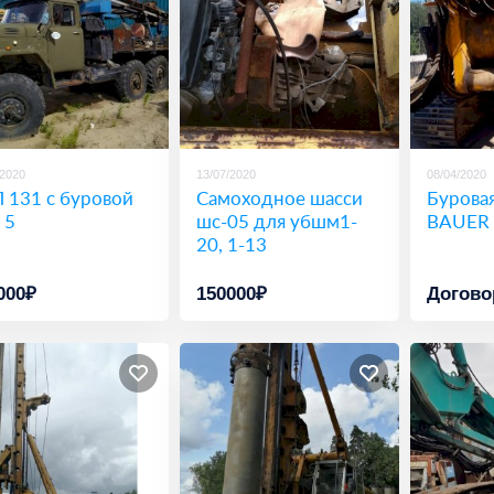
/2020
13/07/2020
08/04/2020
 131 с буровой
Самоходное шасси
Буровая
 5
шс-05 для убшм1-
BAUER 
20, 1-13
000₽
150000₽
Догово