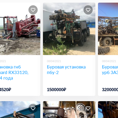
/2021
08/04/2021
08/04/2021
ановка гнб
Буровая установка
Буровая
ward RX33120,
пбу-2
урб 3А
4 года
4520₽
1500000₽
320000