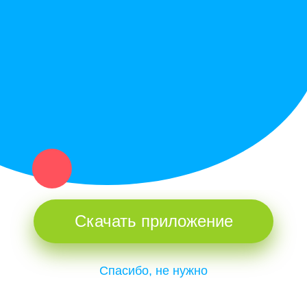
Купи север - уникальный сервис объявлений для частных лиц
и организаций в рамках нашего севера.
Не нашел нужную вещь или услугу в каталоге? Оставь запрос
оператору. Мы сами найдем все, что нужно. Тебе остается
только ждать звонка.
Скачать приложение
Спасибо, не нужно