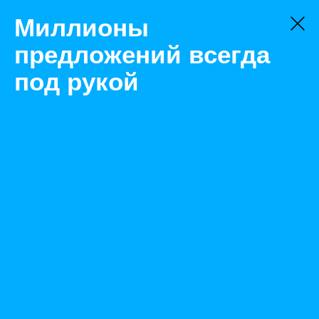
Миллионы
предложений всегда
под рукой
Не нашли, что искали?
Оставьте заявку на поиск
Фильтр
Цена:
ок
-
₽
Найденные объявления