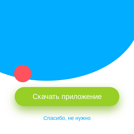
Купи север - уникальный сервис объявлений для частных лиц
и организаций в рамках нашего севера.
Не нашел нужную вещь или услугу в каталоге? Оставь запрос
оператору. Мы сами найдем все, что нужно. Тебе остается
только ждать звонка.
Скачать приложение
Спасибо, не нужно