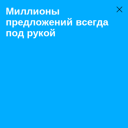
Миллионы
предложений всегда
под рукой
Не нашли, что искали?
Оставьте заявку на поиск
Фильтр
Цена:
ок
-
₽
Найденные объявления