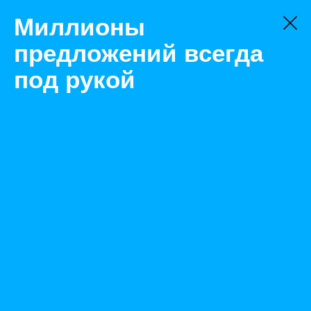
Миллионы
предложений всегда
под рукой
Не нашли, что искали?
Оставьте заявку на поиск
Фильтр
Цена:
ок
-
₽
Найденные объявления