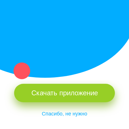
Купи север - уникальный сервис объявлений для частных лиц
и организаций в рамках нашего севера.
Не нашел нужную вещь или услугу в каталоге? Оставь запрос
оператору. Мы сами найдем все, что нужно. Тебе остается
только ждать звонка.
Скачать приложение
Спасибо, не нужно