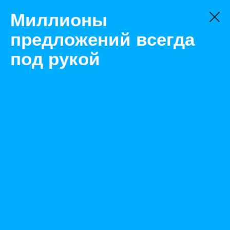
Миллионы
предложений всегда
под рукой
Не нашли, что искали?
Оставьте заявку на поиск
Фильтр
Цена:
ок
-
₽
Найденные объявления