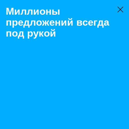
Миллионы
предложений всегда
под рукой
Не нашли, что искали?
Оставьте заявку на поиск
Фильтр
Цена:
ок
-
₽
Найденные объявления