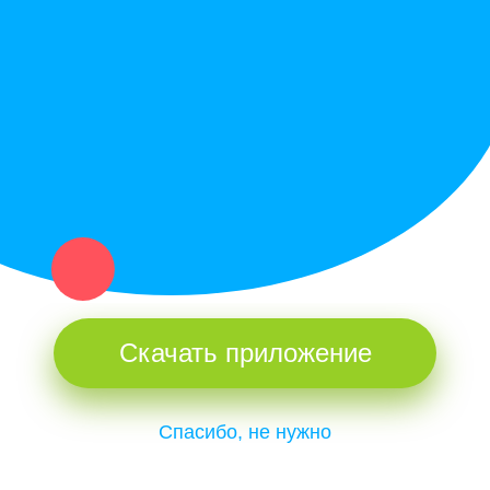
Купи север - уникальный сервис объявлений для частных лиц
и организаций в рамках нашего севера.
Не нашел нужную вещь или услугу в каталоге? Оставь запрос
оператору. Мы сами найдем все, что нужно. Тебе остается
только ждать звонка.
Скачать приложение
Спасибо, не нужно