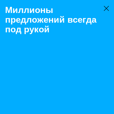
Миллионы
предложений всегда
под рукой
Не нашли, что искали?
Оставьте заявку на поиск
Фильтр
Цена:
ок
-
₽
Найденные объявления