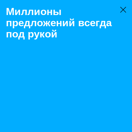
Миллионы
предложений всегда
под рукой
Не нашли, что искали?
Оставьте заявку на поиск
Фильтр
Цена:
ок
-
₽
Найденные объявления