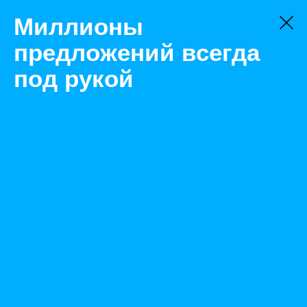
Миллионы
предложений всегда
под рукой
Не нашли, что искали?
Оставьте заявку на поиск
Фильтр
Цена:
ок
-
₽
Найденные объявления