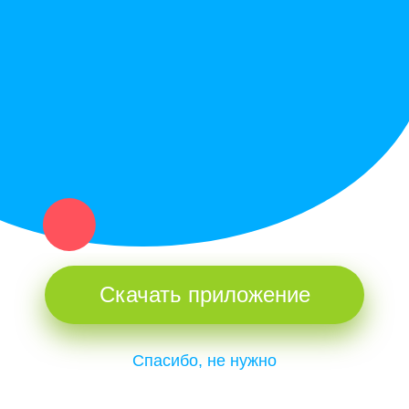
Купи север - уникальный сервис объявлений для частных лиц
и организаций в рамках нашего севера.
Не нашел нужную вещь или услугу в каталоге? Оставь запрос
оператору. Мы сами найдем все, что нужно. Тебе остается
только ждать звонка.
Скачать приложение
Спасибо, не нужно