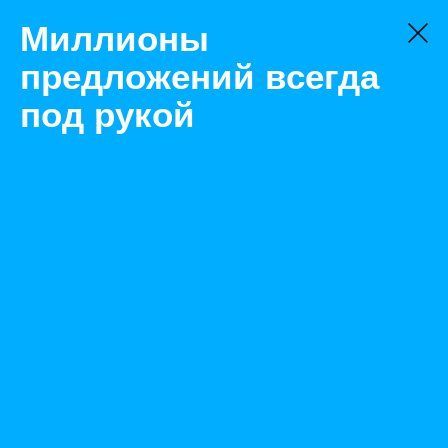
Миллионы
предложений всегда
под рукой
Не нашли, что искали?
Оставьте заявку на поиск
Фильтр
Цена:
ок
-
₽
Найденные объявления