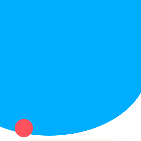
Правила сайта
Вопрос ответ
Служба поддержки
Политика конфиденциальности
Купи север - уникальный сервис объявлений для частных лиц
и организаций в рамках нашего севера.
Не нашел нужную вещь или услугу в каталоге? Оставь запрос
оператору. Мы сами найдем все, что нужно. Тебе остается
только ждать звонка.