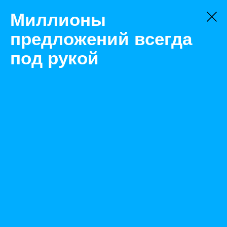
Миллионы
предложений всегда
под рукой
Не нашли, что искали?
Оставьте заявку на поиск
Фильтр
Цена:
ок
-
₽
Найденные объявления