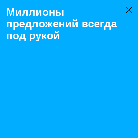
Миллионы
предложений всегда
под рукой
Не нашли, что искали?
Оставьте заявку на поиск
Фильтр
Цена:
ок
-
₽
Найденные объявления