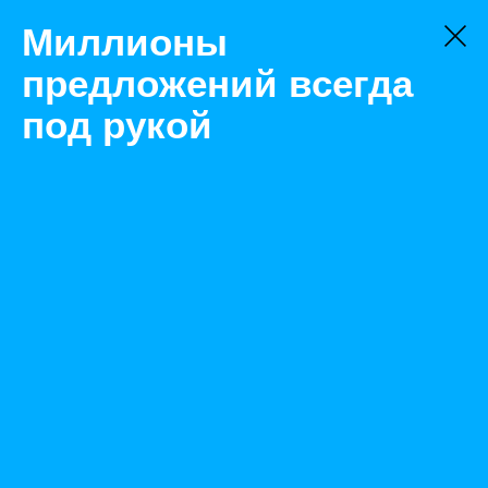
Миллионы
предложений всегда
под рукой
Не нашли, что искали?
Оставьте заявку на поиск
Фильтр
Цена:
ок
-
₽
Найденные объявления