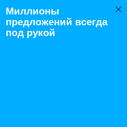
Миллионы
предложений всегда
под рукой
Не нашли, что искали?
Оставьте заявку на поиск
Фильтр
Цена:
ок
-
₽
Найденные объявления