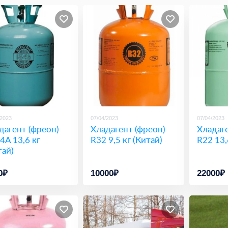
/2023
07/04/2023
07/04/2023
дагент (фреон)
Хладагент (фреон)
Хладаге
4A 13,6 кг
R32 9,5 кг (Китай)
R22 13,
тай)
0₽
10000₽
22000₽