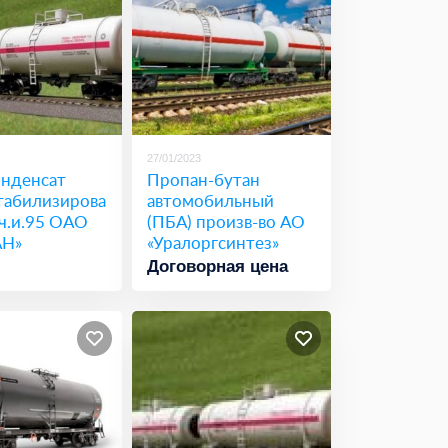
27/01/2023
нденсат
Пропан-бутан
табилизирова
автомобильный
ч.и.95 ОАО
(ПБА) произв-во АО
АН»
«Уралоргсинтез»
Договорная цена