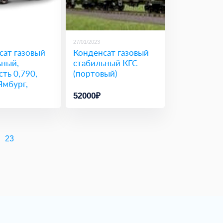
27/01/2023
сат газовый
Конденсат газовый
ьный,
стабильный КГС
ть 0,790,
(портовый)
Ямбург,
лив
52000₽
23