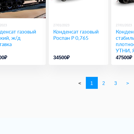
/2023
27/01/2023
27/01/2023
денсат газовый
Конденсат газовый
Конден
кий, ж/д
Роспан Р 0,765
стабил
тавка
плотнос
УТНИ, 
автона
00₽
34500₽
47500₽
<
1
2
3
>