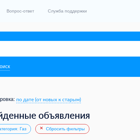
Вопрос-ответ
Служба поддержки
поиск
по дате (от новых к старым)
ровка:
йденные объявления
тегория: Газ
Сбросить фильтры