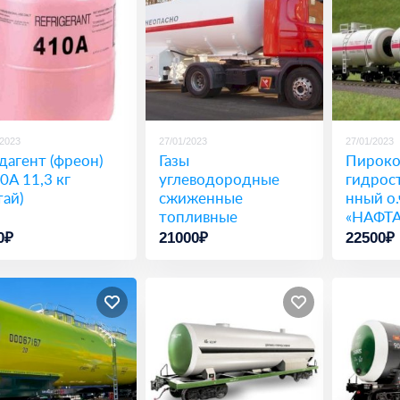
/2023
27/01/2023
27/01/2023
дагент (фреон)
Газы
Пироко
0A 11,3 кг
углеводородные
гидрос
тай)
сжиженные
нный о.
топливные
«НАФТ
0₽
21000₽
22500₽