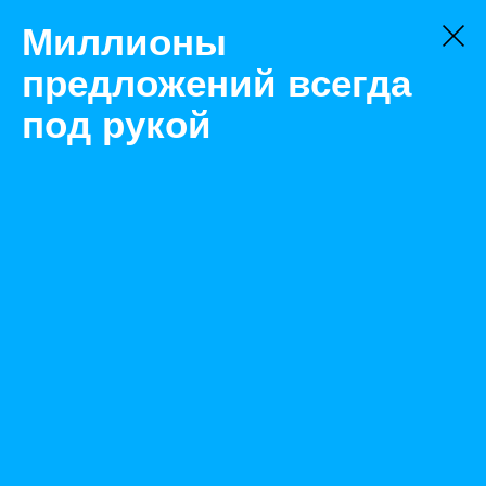
Миллионы
предложений всегда
под рукой
Не нашли, что искали?
Оставьте заявку на поиск
Фильтр
Цена:
ок
-
₽
Найденные объявления