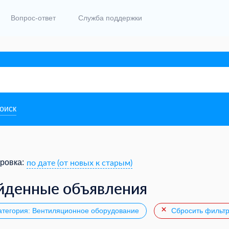
Вопрос-ответ
Служба поддержки
поиск
по дате (от новых к старым)
ровка:
йденные объявления
тегория: Вентиляционное оборудование
Сбросить фильт