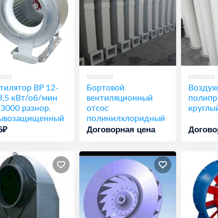
/2023
02/05/2023
02/05/2023
тилятор ВР 12-
Бортовой
Воздух
3,5 кВт/об/мин
вентиляционный
полипр
/3000 разнор.
отсос
круглы
ывозащищенный
полинилхлоридный
5₽
Договорная цена
Догово