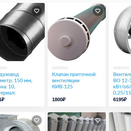
/2023
29/05/2023
29/05/2023
духовод
Клапан приточной
Вентил
метр: 150 мм,
вентиляции
ВО 12-
на: 10,
КИВ-125
кВт/об
ериал:
0,25/1
миневый, Вид:
1₽
1800₽
6195₽
кий