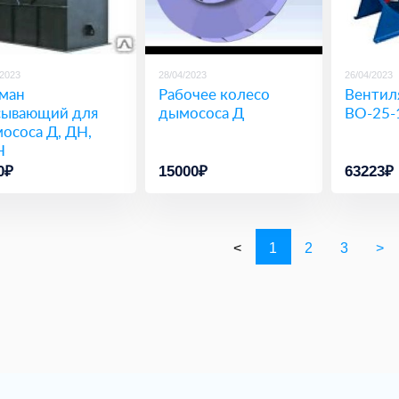
/2023
28/04/2023
26/04/2023
ман
Рабочее колесо
Вентил
сывающий для
дымососа Д
ВО-25-1
ососа Д, ДН,
Н
0₽
15000₽
63223₽
<
1
2
3
>