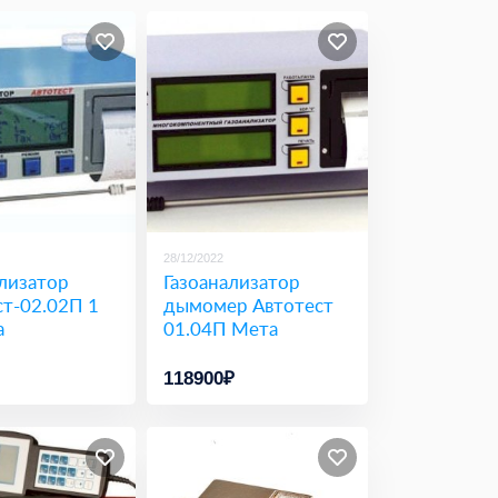
28/12/2022
лизатор
Газоанализатор
ст-02.02П 1
дымомер Автотест
а
01.04П Мета
118900₽