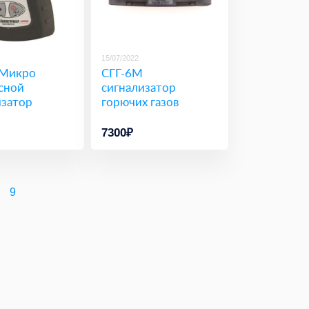
15/07/2022
 Микро
СГГ-6М
сной
сигнализатор
изатор
горючих газов
7300₽
9