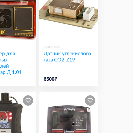
20/09/2022
р для
Датчик углекислого
ных
газа CO2-Z19
елей
ар Д 1.01
6500₽