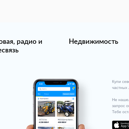
овая, радио и
Недвижимость
есвязь
Купи сев
частных 
Не нашел
запрос о
Тебе ост