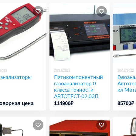
/2023
28/12/2022
28/12/2022
оанализаторы
Пятикомпонентный
Газоана
газоанализатор 0
Автоте
класса точности
кл Мет
АВТОТЕСТ-02.03П
Мета
оворная цена
114900₽
85700₽