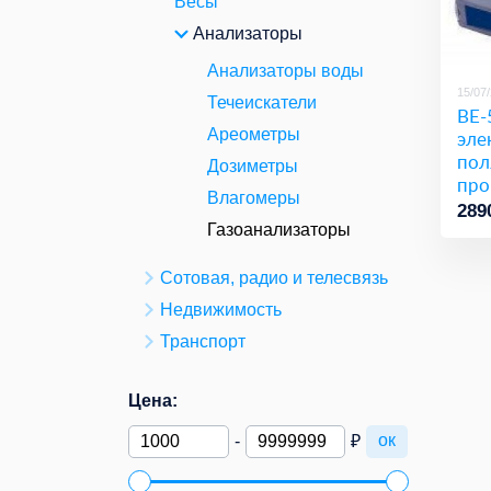
Весы
Анализаторы
Анализаторы воды
15/07
Течеискатели
BE-
Ареометры
эле
пол
Дозиметры
пр
Влагомеры
час
289
Газоанализаторы
Сотовая, радио и телесвязь
Недвижимость
Транспорт
Цена:
ок
-
₽