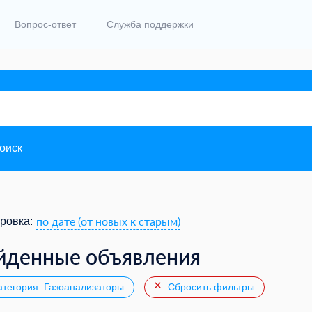
Вопрос-ответ
Служба поддержки
поиск
по дате (от новых к старым)
ровка:
йденные объявления
тегория: Газоанализаторы
Сбросить фильтры