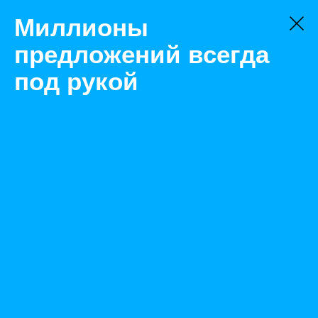
Миллионы
предложений всегда
под рукой
Не нашли, что искали?
Оставьте заявку на поиск
Фильтр
Цена:
ок
-
₽
Найденные объявления