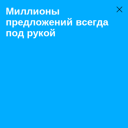
Миллионы
предложений всегда
под рукой
Не нашли, что искали?
Оставьте заявку на поиск
Фильтр
Цена:
ок
-
₽
Найденные объявления