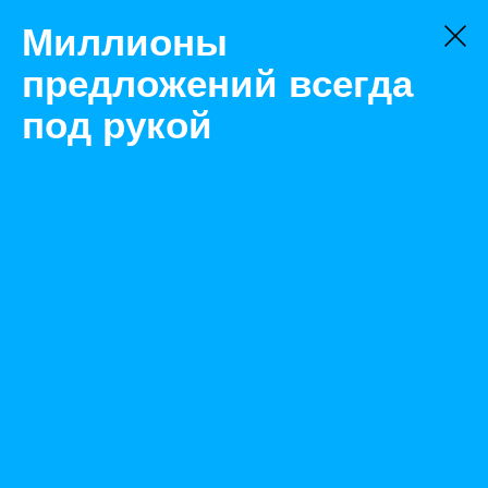
Миллионы
предложений всегда
под рукой
Не нашли, что искали?
Оставьте заявку на поиск
Фильтр
Цена:
ок
-
₽
Найденные объявления