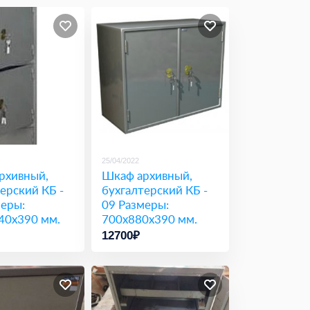
25/04/2022
рхивный,
Шкаф архивный,
ерский КБ -
бухгалтерский КБ -
меры:
09 Размеры:
40х390 мм.
700х880х390 мм.
12700₽