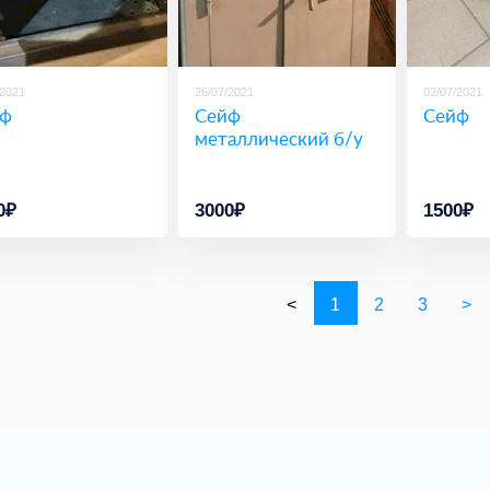
/2021
26/07/2021
02/07/2021
йф
Сейф
Сейф
металлический б/у
0₽
3000₽
1500₽
<
1
2
3
>