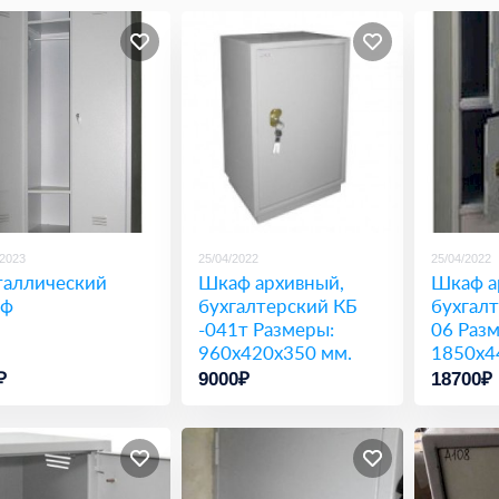
/2023
25/04/2022
25/04/2022
аллический
Шкаф архивный,
Шкаф а
аф
бухгалтерский КБ
бухгалт
-041т Размеры:
06 Раз
960х420х350 мм.
1850х4
₽
9000₽
18700₽