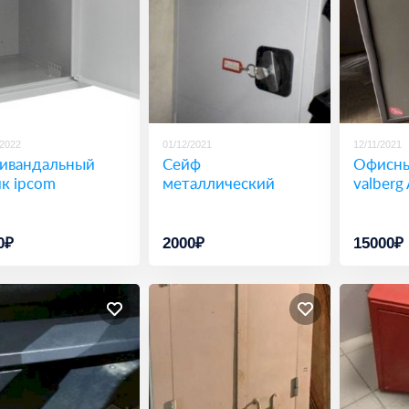
/2022
01/12/2021
12/11/2021
ивандальный
Сейф
Офисны
к ipcom
металлический
valberg
0₽
2000₽
15000₽