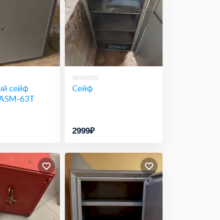
08/10/2021
й сейф
Сейф
 ASM-63T
2999₽