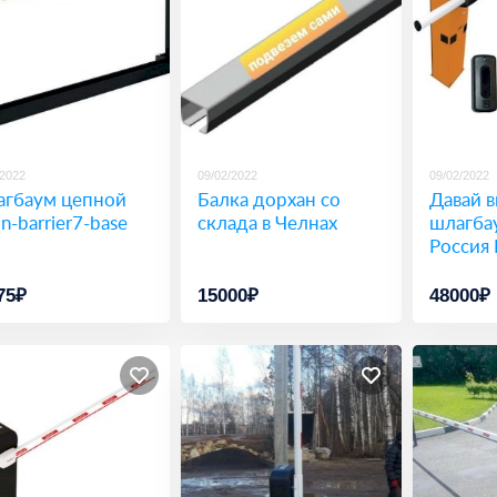
/2022
09/02/2022
09/02/2022
гбаум цепной
Балка дорхан со
Давай 
n-barrier7-base
склада в Челнах
шлагба
Россия 
75₽
15000₽
48000₽