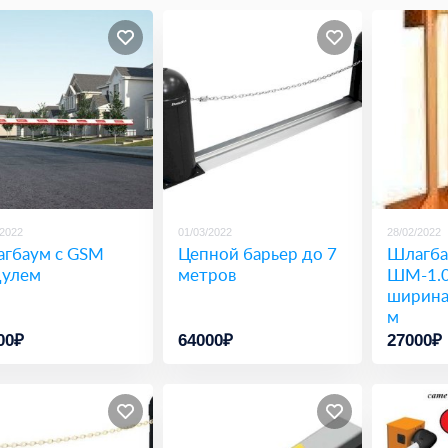
/2022
01/03/2022
28/02/2022
гбаум с GSM
Цепной барьер до 7
Шлагба
улем
метров
ШМ-1.0
ширина
м
00₽
64000₽
27000₽