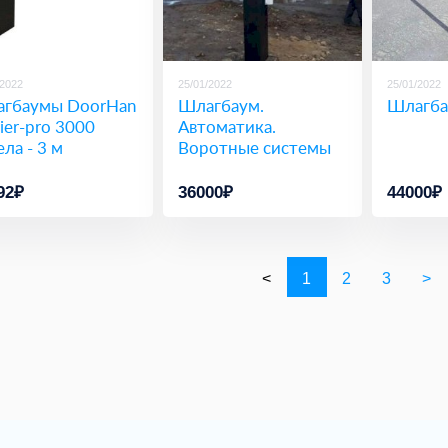
/2022
25/01/2022
25/01/2022
гбаумы DoorHan
Шлагбаум.
Шлагба
rier-pro 3000
Автоматика.
ела - 3 м
Воротные системы
92₽
36000₽
44000₽
<
1
2
3
>