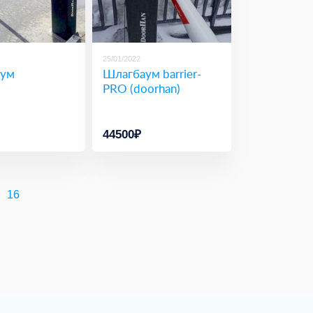
25/01/2022
ум
Шлагбаум barrier-
PRO (doorhan)
44500₽
16