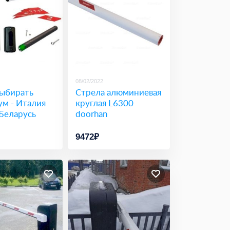
08/02/2022
выбирать
Стрела алюминиевая
ум - Италия
круглая L6300
Беларусь
doorhan
9472₽