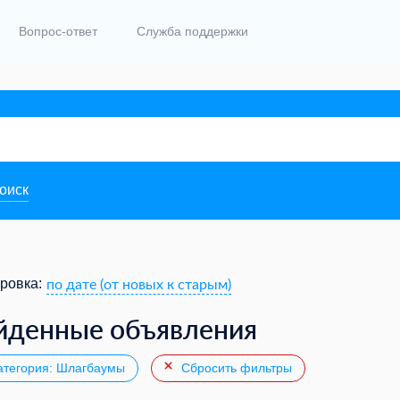
Вопрос-ответ
Служба поддержки
поиск
по дате (от новых к старым)
ровка:
йденные объявления
тегория: Шлагбаумы
Сбросить фильтры