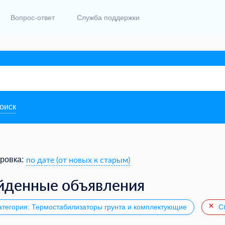
Вопрос-ответ
Служба поддержки
поиск
по дате (от новых к старым)
ровка:
йденные объявления
тегория: Термостабилизаторы грунта и комплектующие
Сб