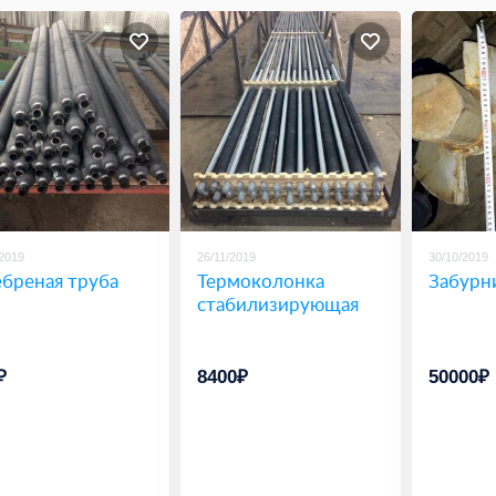
/2019
26/11/2019
30/10/2019
бреная труба
Термоколонка
Забурн
стабилизирующая
₽
8400₽
50000₽