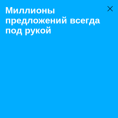
Миллионы
предложений всегда
под рукой
Не нашли, что искали?
Оставьте заявку на поиск
Фильтр
Цена:
ок
-
₽
Найденные объявления