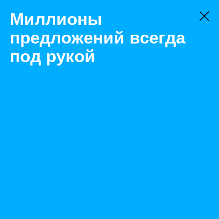
Миллионы
предложений всегда
под рукой
Не нашли, что искали?
Оставьте заявку на поиск
Фильтр
Цена:
ок
-
₽
Найденные объявления