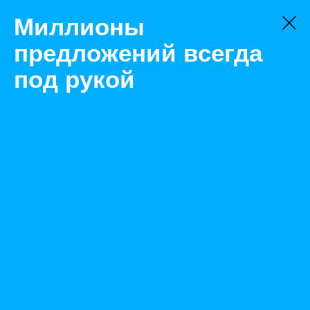
Миллионы
предложений всегда
под рукой
Не нашли, что искали?
Оставьте заявку на поиск
Фильтр
Цена:
ок
-
₽
Найденные объявления