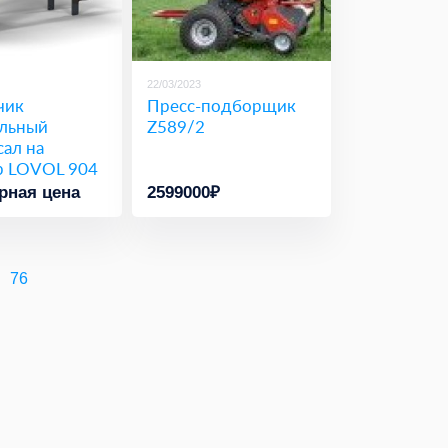
22/03/2023
чик
Пресс-подборщик
льный
Z589/2
ал на
р LOVOL 904
рная цена
2599000₽
76