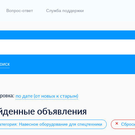
Вопрос-ответ
Служба поддержки
поиск
по дате (от новых к старым)
ровка:
йденные объявления
тегория: Навесное оборудование для спецтехники
Сброси