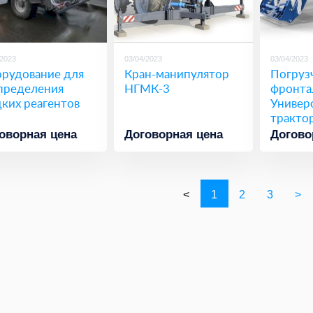
/2023
03/04/2023
03/04/2023
рудование для
Кран-манипулятор
Погруз
пределения
НГМК-3
фронта
ких реагентов
Универс
тракто
оворная цена
Договорная цена
Догово
<
1
2
3
>