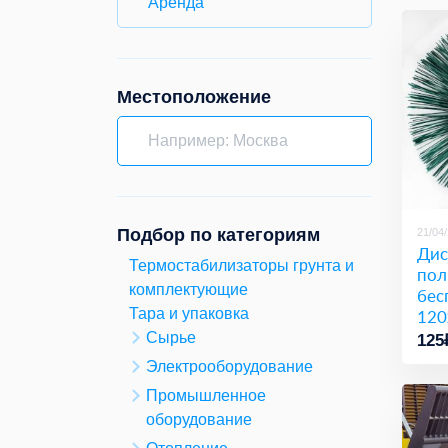
Аренда
Местоположение
Подбор по категориям
21/04
Дис
Термостабилизаторы грунта и
пол
комплектующие
бес
120
Тара и упаковка
ком
Сырье
125
тех
Электрооборудование
Промышленное
оборудование