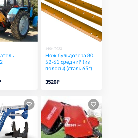
14/04/2023
атель
Нож бульдозера 80-
2
52-61 средний (из
полосы) (сталь 65г)
₽
3520₽