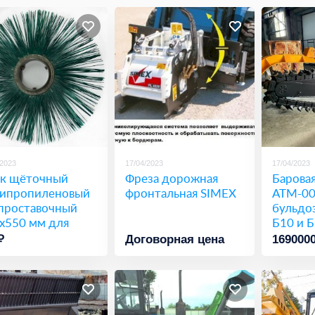
/2023
17/04/2023
17/04/2023
к щёточный
Фреза дорожная
Баровая
ипропиленовый
фронтальная SIMEX
АТМ-00
проставочный
бульдо
х550 мм для
Б10 и 
мунальной
₽
Договорная цена
169000
ники