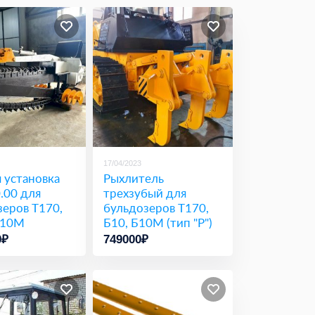
17/04/2023
 установка
Рыхлитель
.00 для
трехзубый для
зеров Т170,
бульдозеров Т170,
Б10М
Б10, Б10М (тип "Р")
0₽
749000₽