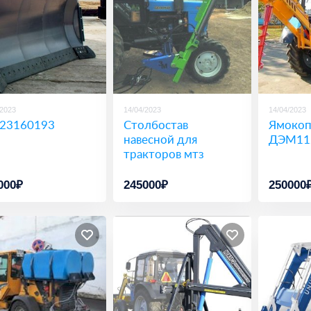
/2023
14/04/2023
14/04/2023
23160193
Столбостав
Ямокоп
навесной для
ДЭМ11
тракторов мтз
000₽
245000₽
250000