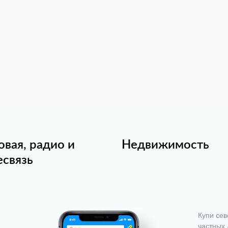
овая, радио и
Недвижимость
есвязь
Купи сев
частных 